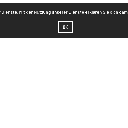
r Dienste. Mit der Nutzung unserer Dienste erklären Sie sich da
OK
orgfalt erstellt. Der Anbieter übernimmt jedoch keine Gewähr 
alte erfolgt auf eigene Gefahr des Nutzers. Namentlich gekennz
terbrechungsfrei zum Abruf anzubieten. Auch bei aller Sorgfal
zeit zu ändern oder einzustellen.
("externe Links"). Diese Websites unterliegen der Haftung der j
aufhin überprüft, ob etwaige Rechtsverstöße bestehen. Zu de
nftige Gestaltung und auf die Inhalte der verknüpften Seiten. D
halte zu Eigen macht. Eine ständige Kontrolle dieser externe
erstößen werden jedoch derartige externe Links unverzüglich g